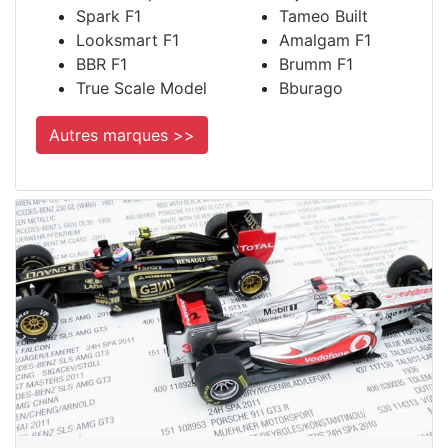
Spark F1
Tameo Built
Looksmart F1
Amalgam F1
BBR F1
Brumm F1
True Scale Model
Bburago
Autres marques >>