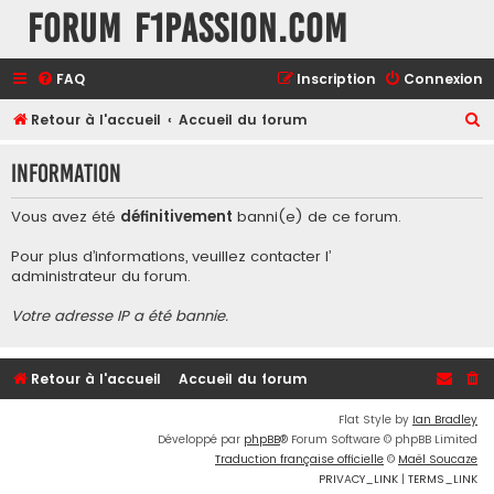
Forum F1Passion.com
FAQ
Inscription
Connexion
R
Retour à l'accueil
Accueil du forum
e
Information
c
h
Vous avez été
définitivement
banni(e) de ce forum.
e
Pour plus d’informations, veuillez contacter l’
r
administrateur du forum
.
c
Votre adresse IP a été bannie.
h
e
r
Retour à l'accueil
Accueil du forum
Flat Style by
Ian Bradley
Développé par
phpBB
® Forum Software © phpBB Limited
Traduction française officielle
©
Maël Soucaze
PRIVACY_LINK
|
TERMS_LINK