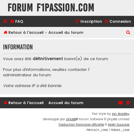
Forum F1Passion.com
FAQ
Inscription
Connexion
R
Retour à l'accueil
Accueil du forum
e
Information
c
h
Vous avez été
définitivement
banni(e) de ce forum.
e
Pour plus d’informations, veuillez contacter l’
r
administrateur du forum
.
c
Votre adresse IP a été bannie.
h
e
r
Retour à l'accueil
Accueil du forum
Flat Style by
Ian Bradley
Développé par
phpBB
® Forum Software © phpBB Limited
Traduction française officielle
©
Maël Soucaze
PRIVACY_LINK
|
TERMS_LINK