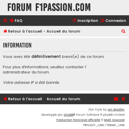
Forum F1Passion.com
FAQ
Inscription
Connexion
R
Retour à l'accueil
Accueil du forum
e
Information
c
h
Vous avez été
définitivement
banni(e) de ce forum.
e
Pour plus d’informations, veuillez contacter l’
r
administrateur du forum
.
c
Votre adresse IP a été bannie.
h
e
r
Retour à l'accueil
Accueil du forum
Flat Style by
Ian Bradley
Développé par
phpBB
® Forum Software © phpBB Limited
Traduction française officielle
©
Maël Soucaze
PRIVACY_LINK
|
TERMS_LINK