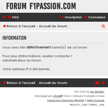
Forum F1Passion.com
FAQ
Inscription
Connexion
R
Retour à l'accueil
Accueil du forum
e
Information
c
h
Vous avez été
définitivement
banni(e) de ce forum.
e
Pour plus d’informations, veuillez contacter l’
r
administrateur du forum
.
c
Votre adresse IP a été bannie.
h
e
r
Retour à l'accueil
Accueil du forum
Flat Style by
Ian Bradley
Développé par
phpBB
® Forum Software © phpBB Limited
Traduction française officielle
©
Maël Soucaze
PRIVACY_LINK
|
TERMS_LINK