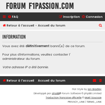
Forum F1Passion.com
FAQ
Inscription
Connexion
R
Retour à l'accueil
Accueil du forum
e
Information
c
h
Vous avez été
définitivement
banni(e) de ce forum.
e
Pour plus d’informations, veuillez contacter l’
r
administrateur du forum
.
c
Votre adresse IP a été bannie.
h
e
r
Retour à l'accueil
Accueil du forum
Flat Style by
Ian Bradley
Développé par
phpBB
® Forum Software © phpBB Limited
Traduction française officielle
©
Maël Soucaze
PRIVACY_LINK
|
TERMS_LINK