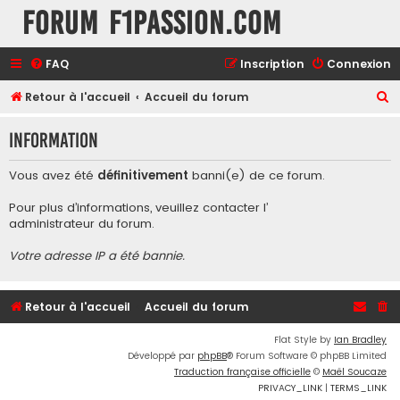
Forum F1Passion.com
FAQ
Inscription
Connexion
R
Retour à l'accueil
Accueil du forum
e
Information
c
h
Vous avez été
définitivement
banni(e) de ce forum.
e
Pour plus d’informations, veuillez contacter l’
r
administrateur du forum
.
c
Votre adresse IP a été bannie.
h
e
r
Retour à l'accueil
Accueil du forum
Flat Style by
Ian Bradley
Développé par
phpBB
® Forum Software © phpBB Limited
Traduction française officielle
©
Maël Soucaze
PRIVACY_LINK
|
TERMS_LINK