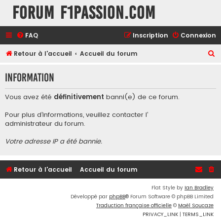
Forum F1Passion.com
FAQ
Inscription
Connexion
R
Retour à l'accueil
Accueil du forum
e
Information
c
h
Vous avez été
définitivement
banni(e) de ce forum.
e
Pour plus d’informations, veuillez contacter l’
r
administrateur du forum
.
c
Votre adresse IP a été bannie.
h
e
r
Retour à l'accueil
Accueil du forum
Flat Style by
Ian Bradley
Développé par
phpBB
® Forum Software © phpBB Limited
Traduction française officielle
©
Maël Soucaze
PRIVACY_LINK
|
TERMS_LINK