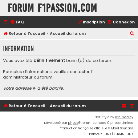
Forum F1Passion.com
FAQ
Inscription
Connexion
R
Retour à l'accueil
Accueil du forum
e
Information
c
h
Vous avez été
définitivement
banni(e) de ce forum.
e
Pour plus d’informations, veuillez contacter l’
r
administrateur du forum
.
c
Votre adresse IP a été bannie.
h
e
r
Retour à l'accueil
Accueil du forum
Flat Style by
Ian Bradley
Développé par
phpBB
® Forum Software © phpBB Limited
Traduction française officielle
©
Maël Soucaze
PRIVACY_LINK
|
TERMS_LINK