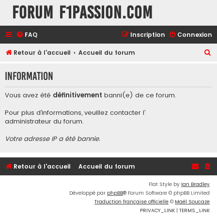
Forum F1Passion.com
FAQ
Inscription
Connexion
R
Retour à l'accueil
Accueil du forum
e
Information
c
h
Vous avez été
définitivement
banni(e) de ce forum.
e
Pour plus d’informations, veuillez contacter l’
r
administrateur du forum
.
c
Votre adresse IP a été bannie.
h
e
r
Retour à l'accueil
Accueil du forum
Flat Style by
Ian Bradley
Développé par
phpBB
® Forum Software © phpBB Limited
Traduction française officielle
©
Maël Soucaze
PRIVACY_LINK
|
TERMS_LINK