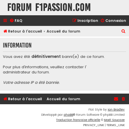
Forum F1Passion.com
FAQ
Inscription
Connexion
R
Retour à l'accueil
Accueil du forum
e
Information
c
h
Vous avez été
définitivement
banni(e) de ce forum.
e
Pour plus d’informations, veuillez contacter l’
r
administrateur du forum
.
c
Votre adresse IP a été bannie.
h
e
r
Retour à l'accueil
Accueil du forum
Flat Style by
Ian Bradley
Développé par
phpBB
® Forum Software © phpBB Limited
Traduction française officielle
©
Maël Soucaze
PRIVACY_LINK
|
TERMS_LINK