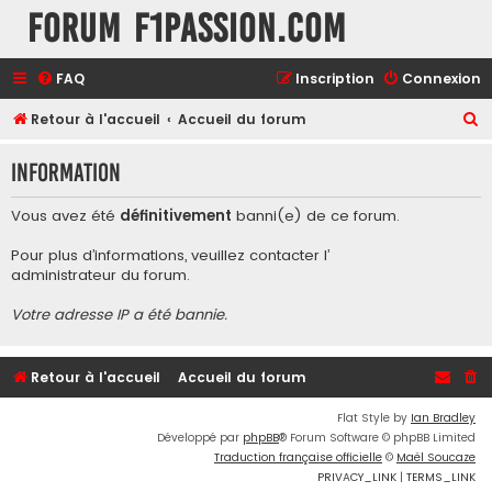
Forum F1Passion.com
FAQ
Inscription
Connexion
R
Retour à l'accueil
Accueil du forum
e
Information
c
h
Vous avez été
définitivement
banni(e) de ce forum.
e
Pour plus d’informations, veuillez contacter l’
r
administrateur du forum
.
c
Votre adresse IP a été bannie.
h
e
r
Retour à l'accueil
Accueil du forum
Flat Style by
Ian Bradley
Développé par
phpBB
® Forum Software © phpBB Limited
Traduction française officielle
©
Maël Soucaze
PRIVACY_LINK
|
TERMS_LINK