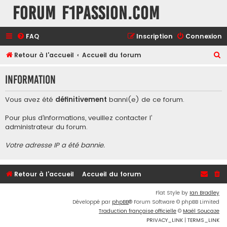
Forum F1Passion.com
FAQ
Inscription
Connexion
R
Retour à l'accueil
Accueil du forum
e
Information
c
h
Vous avez été
définitivement
banni(e) de ce forum.
e
Pour plus d’informations, veuillez contacter l’
r
administrateur du forum
.
c
Votre adresse IP a été bannie.
h
e
r
Retour à l'accueil
Accueil du forum
Flat Style by
Ian Bradley
Développé par
phpBB
® Forum Software © phpBB Limited
Traduction française officielle
©
Maël Soucaze
PRIVACY_LINK
|
TERMS_LINK