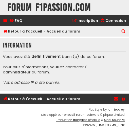
Forum F1Passion.com
FAQ
Inscription
Connexion
R
Retour à l'accueil
Accueil du forum
e
Information
c
h
Vous avez été
définitivement
banni(e) de ce forum.
e
Pour plus d’informations, veuillez contacter l’
r
administrateur du forum
.
c
Votre adresse IP a été bannie.
h
e
r
Retour à l'accueil
Accueil du forum
Flat Style by
Ian Bradley
Développé par
phpBB
® Forum Software © phpBB Limited
Traduction française officielle
©
Maël Soucaze
PRIVACY_LINK
|
TERMS_LINK