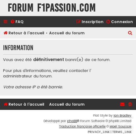
Forum F1Passion.com
FAQ
Inscription
Connexion
R
Retour à l'accueil
Accueil du forum
e
Information
c
h
Vous avez été
définitivement
banni(e) de ce forum.
e
Pour plus d’informations, veuillez contacter l’
r
administrateur du forum
.
c
Votre adresse IP a été bannie.
h
e
r
Retour à l'accueil
Accueil du forum
Flat Style by
Ian Bradley
Développé par
phpBB
® Forum Software © phpBB Limited
Traduction française officielle
©
Maël Soucaze
PRIVACY_LINK
|
TERMS_LINK