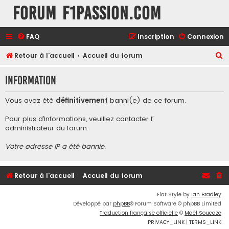
Forum F1Passion.com
FAQ
Inscription
Connexion
R
Retour à l'accueil
Accueil du forum
e
Information
c
h
Vous avez été
définitivement
banni(e) de ce forum.
e
Pour plus d’informations, veuillez contacter l’
r
administrateur du forum
.
c
Votre adresse IP a été bannie.
h
e
r
Retour à l'accueil
Accueil du forum
Flat Style by
Ian Bradley
Développé par
phpBB
® Forum Software © phpBB Limited
Traduction française officielle
©
Maël Soucaze
PRIVACY_LINK
|
TERMS_LINK