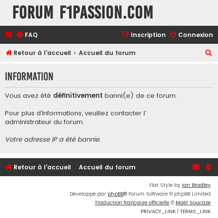
Forum F1Passion.com
FAQ
Inscription
Connexion
R
Retour à l'accueil
Accueil du forum
e
Information
c
h
Vous avez été
définitivement
banni(e) de ce forum.
e
Pour plus d’informations, veuillez contacter l’
r
administrateur du forum
.
c
Votre adresse IP a été bannie.
h
e
r
Retour à l'accueil
Accueil du forum
Flat Style by
Ian Bradley
Développé par
phpBB
® Forum Software © phpBB Limited
Traduction française officielle
©
Maël Soucaze
PRIVACY_LINK
|
TERMS_LINK