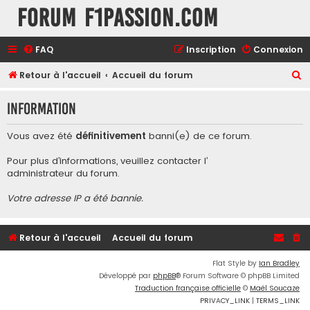
Forum F1Passion.com
FAQ
Inscription
Connexion
R
Retour à l'accueil
Accueil du forum
e
Information
c
h
Vous avez été
définitivement
banni(e) de ce forum.
e
Pour plus d’informations, veuillez contacter l’
r
administrateur du forum
.
c
Votre adresse IP a été bannie.
h
e
r
Retour à l'accueil
Accueil du forum
Flat Style by
Ian Bradley
Développé par
phpBB
® Forum Software © phpBB Limited
Traduction française officielle
©
Maël Soucaze
PRIVACY_LINK
|
TERMS_LINK