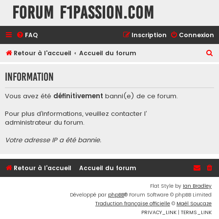
Forum F1Passion.com
FAQ
Inscription
Connexion
R
Retour à l'accueil
Accueil du forum
e
Information
c
h
Vous avez été
définitivement
banni(e) de ce forum.
e
Pour plus d’informations, veuillez contacter l’
r
administrateur du forum
.
c
Votre adresse IP a été bannie.
h
e
r
Retour à l'accueil
Accueil du forum
Flat Style by
Ian Bradley
Développé par
phpBB
® Forum Software © phpBB Limited
Traduction française officielle
©
Maël Soucaze
PRIVACY_LINK
|
TERMS_LINK