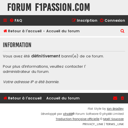
Forum F1Passion.com
FAQ
Inscription
Connexion
R
Retour à l'accueil
Accueil du forum
e
Information
c
h
Vous avez été
définitivement
banni(e) de ce forum.
e
Pour plus d’informations, veuillez contacter l’
r
administrateur du forum
.
c
Votre adresse IP a été bannie.
h
e
r
Retour à l'accueil
Accueil du forum
Flat Style by
Ian Bradley
Développé par
phpBB
® Forum Software © phpBB Limited
Traduction française officielle
©
Maël Soucaze
PRIVACY_LINK
|
TERMS_LINK