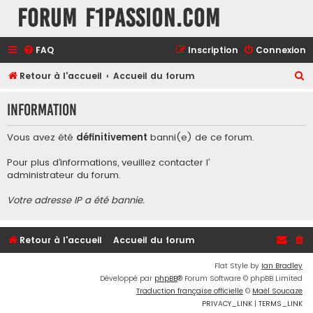
Forum F1Passion.com
FAQ
Inscription
Connexion
R
Retour à l'accueil
Accueil du forum
e
Information
c
h
Vous avez été
définitivement
banni(e) de ce forum.
e
Pour plus d’informations, veuillez contacter l’
r
administrateur du forum
.
c
Votre adresse IP a été bannie.
h
e
r
Retour à l'accueil
Accueil du forum
Flat Style by
Ian Bradley
Développé par
phpBB
® Forum Software © phpBB Limited
Traduction française officielle
©
Maël Soucaze
PRIVACY_LINK
|
TERMS_LINK