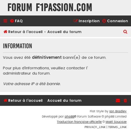
Forum F1Passion.com
FAQ
Inscription
Connexion
R
Retour à l'accueil
Accueil du forum
e
Information
c
h
Vous avez été
définitivement
banni(e) de ce forum.
e
Pour plus d’informations, veuillez contacter l’
r
administrateur du forum
.
c
Votre adresse IP a été bannie.
h
e
r
Retour à l'accueil
Accueil du forum
Flat Style by
Ian Bradley
Développé par
phpBB
® Forum Software © phpBB Limited
Traduction française officielle
©
Maël Soucaze
PRIVACY_LINK
|
TERMS_LINK