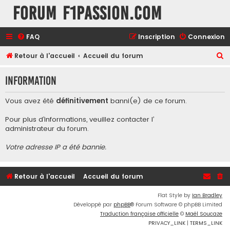
Forum F1Passion.com
FAQ
Inscription
Connexion
R
Retour à l'accueil
Accueil du forum
e
Information
c
h
Vous avez été
définitivement
banni(e) de ce forum.
e
Pour plus d’informations, veuillez contacter l’
r
administrateur du forum
.
c
Votre adresse IP a été bannie.
h
e
r
Retour à l'accueil
Accueil du forum
Flat Style by
Ian Bradley
Développé par
phpBB
® Forum Software © phpBB Limited
Traduction française officielle
©
Maël Soucaze
PRIVACY_LINK
|
TERMS_LINK