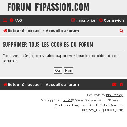
Forum F1Passion.com
FAQ
Inscription
Connexion
R
Retour à l'accueil
Accueil du forum
e
Supprimer tous les cookies du forum
c
h
Êtes-vous sûr(e) de vouloir supprimer tous les cookies de ce
e
forum ?
r
c
h
Retour à l'accueil
Accueil du forum
e
Flat Style by
Ian Bradley
r
Développé par
phpBB
® Forum Software © phpBB Limited
Traduction française officielle
©
Maël Soucaze
PRIVACY_LINK
|
TERMS_LINK