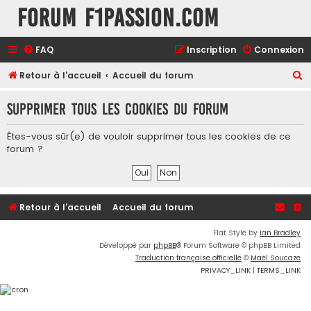
Forum F1Passion.com
FAQ
Inscription
Connexion
R
Retour à l'accueil
Accueil du forum
e
Supprimer tous les cookies du forum
c
h
Êtes-vous sûr(e) de vouloir supprimer tous les cookies de ce
e
forum ?
r
c
h
Retour à l'accueil
Accueil du forum
e
Flat Style by
Ian Bradley
r
Développé par
phpBB
® Forum Software © phpBB Limited
Traduction française officielle
©
Maël Soucaze
PRIVACY_LINK
|
TERMS_LINK