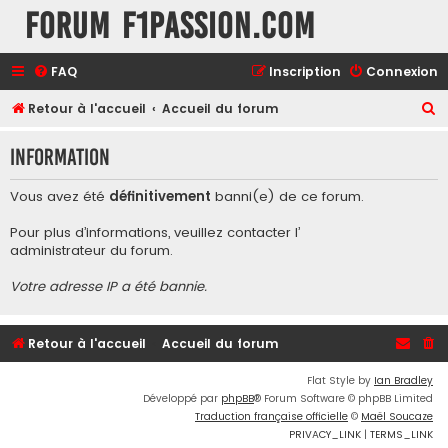
Forum F1Passion.com
FAQ
Inscription
Connexion
R
Retour à l'accueil
Accueil du forum
e
Information
c
h
Vous avez été
définitivement
banni(e) de ce forum.
e
Pour plus d’informations, veuillez contacter l’
r
administrateur du forum
.
c
Votre adresse IP a été bannie.
h
e
r
Retour à l'accueil
Accueil du forum
Flat Style by
Ian Bradley
Développé par
phpBB
® Forum Software © phpBB Limited
Traduction française officielle
©
Maël Soucaze
PRIVACY_LINK
|
TERMS_LINK