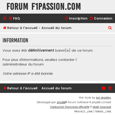
Forum F1Passion.com
FAQ
Inscription
Connexion
R
Retour à l'accueil
Accueil du forum
e
Information
c
h
Vous avez été
définitivement
banni(e) de ce forum.
e
Pour plus d’informations, veuillez contacter l’
r
administrateur du forum
.
c
Votre adresse IP a été bannie.
h
e
r
Retour à l'accueil
Accueil du forum
Flat Style by
Ian Bradley
Développé par
phpBB
® Forum Software © phpBB Limited
Traduction française officielle
©
Maël Soucaze
PRIVACY_LINK
|
TERMS_LINK