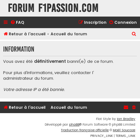
Forum F1Passion.com
FAQ
Inscription
Connexion
R
Retour à l'accueil
Accueil du forum
e
Information
c
h
Vous avez été
définitivement
banni(e) de ce forum.
e
Pour plus d’informations, veuillez contacter l’
r
administrateur du forum
.
c
Votre adresse IP a été bannie.
h
e
r
Retour à l'accueil
Accueil du forum
Flat Style by
Ian Bradley
Développé par
phpBB
® Forum Software © phpBB Limited
Traduction française officielle
©
Maël Soucaze
PRIVACY_LINK
|
TERMS_LINK