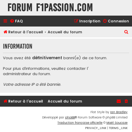
Forum F1Passion.com
FAQ
Inscription
Connexion
R
Retour à l'accueil
Accueil du forum
e
Information
c
h
Vous avez été
définitivement
banni(e) de ce forum.
e
Pour plus d’informations, veuillez contacter l’
r
administrateur du forum
.
c
Votre adresse IP a été bannie.
h
e
r
Retour à l'accueil
Accueil du forum
Flat Style by
Ian Bradley
Développé par
phpBB
® Forum Software © phpBB Limited
Traduction française officielle
©
Maël Soucaze
PRIVACY_LINK
|
TERMS_LINK