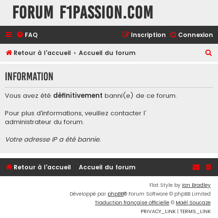
Forum F1Passion.com
FAQ
Inscription
Connexion
R
Retour à l'accueil
Accueil du forum
e
Information
c
h
Vous avez été
définitivement
banni(e) de ce forum.
e
Pour plus d’informations, veuillez contacter l’
r
administrateur du forum
.
c
Votre adresse IP a été bannie.
h
e
r
Retour à l'accueil
Accueil du forum
Flat Style by
Ian Bradley
Développé par
phpBB
® Forum Software © phpBB Limited
Traduction française officielle
©
Maël Soucaze
PRIVACY_LINK
|
TERMS_LINK