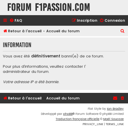
Forum F1Passion.com
FAQ
Inscription
Connexion
R
Retour à l'accueil
Accueil du forum
e
Information
c
h
Vous avez été
définitivement
banni(e) de ce forum.
e
Pour plus d’informations, veuillez contacter l’
r
administrateur du forum
.
c
Votre adresse IP a été bannie.
h
e
r
Retour à l'accueil
Accueil du forum
Flat Style by
Ian Bradley
Développé par
phpBB
® Forum Software © phpBB Limited
Traduction française officielle
©
Maël Soucaze
PRIVACY_LINK
|
TERMS_LINK