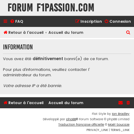
Forum F1Passion.com
FAQ
Inscription
Connexion
R
Retour à l'accueil
Accueil du forum
e
Information
c
h
Vous avez été
définitivement
banni(e) de ce forum.
e
Pour plus d’informations, veuillez contacter l’
r
administrateur du forum
.
c
Votre adresse IP a été bannie.
h
e
r
Retour à l'accueil
Accueil du forum
Flat Style by
Ian Bradley
Développé par
phpBB
® Forum Software © phpBB Limited
Traduction française officielle
©
Maël Soucaze
PRIVACY_LINK
|
TERMS_LINK