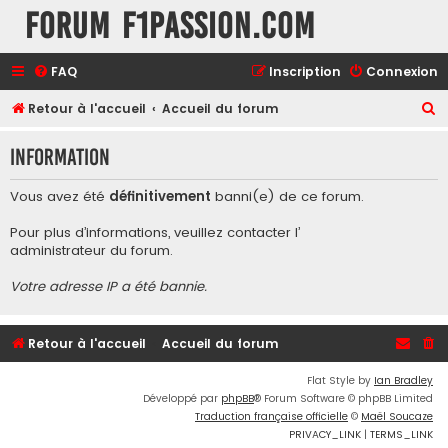
Forum F1Passion.com
FAQ
Inscription
Connexion
R
Retour à l'accueil
Accueil du forum
e
Information
c
h
Vous avez été
définitivement
banni(e) de ce forum.
e
Pour plus d’informations, veuillez contacter l’
r
administrateur du forum
.
c
Votre adresse IP a été bannie.
h
e
r
Retour à l'accueil
Accueil du forum
Flat Style by
Ian Bradley
Développé par
phpBB
® Forum Software © phpBB Limited
Traduction française officielle
©
Maël Soucaze
PRIVACY_LINK
|
TERMS_LINK