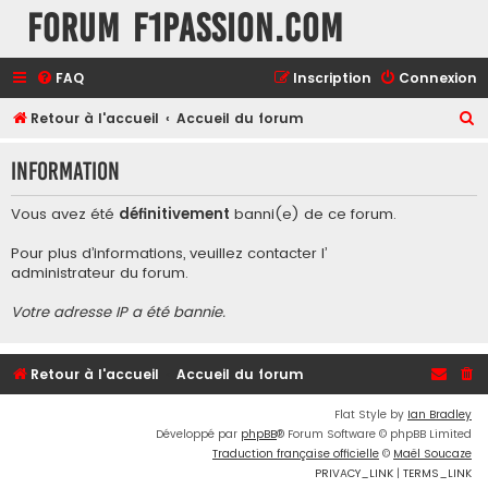
Forum F1Passion.com
FAQ
Inscription
Connexion
R
Retour à l'accueil
Accueil du forum
e
Information
c
h
Vous avez été
définitivement
banni(e) de ce forum.
e
Pour plus d’informations, veuillez contacter l’
r
administrateur du forum
.
c
Votre adresse IP a été bannie.
h
e
r
Retour à l'accueil
Accueil du forum
Flat Style by
Ian Bradley
Développé par
phpBB
® Forum Software © phpBB Limited
Traduction française officielle
©
Maël Soucaze
PRIVACY_LINK
|
TERMS_LINK