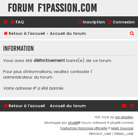
Forum F1Passion.com
FAQ
Inscription
Connexion
R
Retour à l'accueil
Accueil du forum
e
Information
c
h
Vous avez été
définitivement
banni(e) de ce forum.
e
Pour plus d’informations, veuillez contacter l’
r
administrateur du forum
.
c
Votre adresse IP a été bannie.
h
e
r
Retour à l'accueil
Accueil du forum
Flat Style by
Ian Bradley
Développé par
phpBB
® Forum Software © phpBB Limited
Traduction française officielle
©
Maël Soucaze
PRIVACY_LINK
|
TERMS_LINK